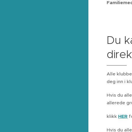
Familiemedl
Du k
direk
Alle klubbe
deg inn i k
Hvis du all
allerede gr
klikk
HER
f
Hvis du al