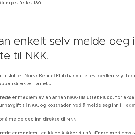
em pr. år kr. 130,-
an enkelt selv melde deg i
te til NKK.
r tilsluttet Norsk Kennel Klub har nå felles medlemssyste
lubben direkte fra nett.
erede er medlem av en annen NKK-tilsluttet klubb, for ekse
unnavgift til NKK, og kostnaden ved å melde seg inn i Hed
or å melde deg inn direkte til NKK
lerede er medlem i en klubb klikker du på «Endre medlemsk