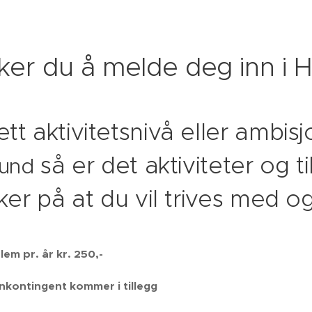
er du å melde deg inn i
tt aktivitetsnivå eller ambis
så er det aktiviteter og t
hund
kker på at du vil trives med o
m pr. år kr. 250,-
kontingent kommer i tillegg