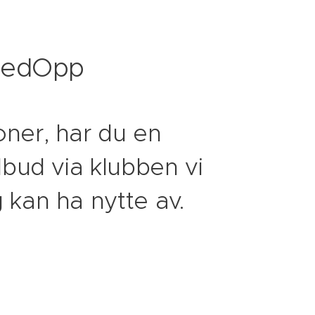
 HedOpp
joner, har du en
ilbud via klubben vi
g kan ha nytte av.