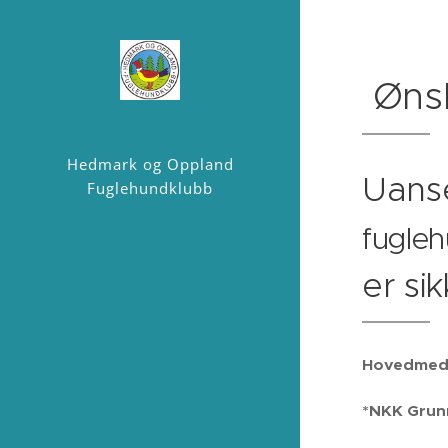
Ønsk
Hedmark og Oppland
Uanse
Fuglehundklubb
fugle
er si
Hovedmedle
*NKK Grunn